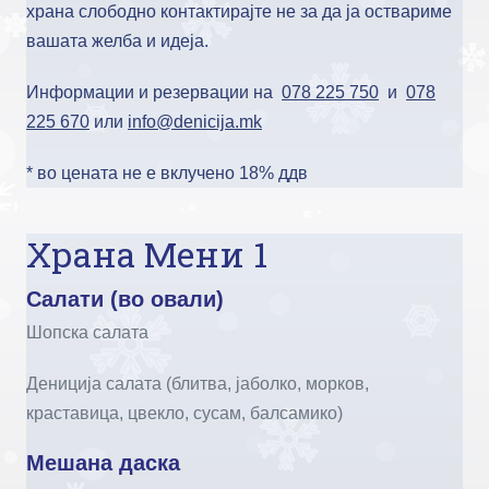
храна слободно контактирајте не за да ја оствариме
вашата желба и идеја.
Информации и резервации на
078 225 750
и
078
225 670
или
info@denicija.mk
* во цената не е вклучено 18% ддв
Храна Мени 1
Салати (во овали)
Шопска салата
Дениција салата (блитва, јаболко, морков,
краставица, цвекло, сусам, балсамико)
Мешана даска