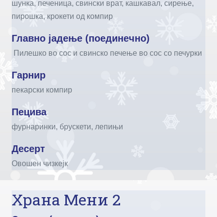
шунка, печеница, свински врат, кашкавал, сирење,
пирошка, крокети од компир
Главно јадење (поединечно)
Пилешко во сос и свинско печење во сос со печурки
Гарнир
пекарски компир
Пецива
фурнаринки, брускети, лепињи
Десерт
Овошен чизкејк
Храна Мени 2