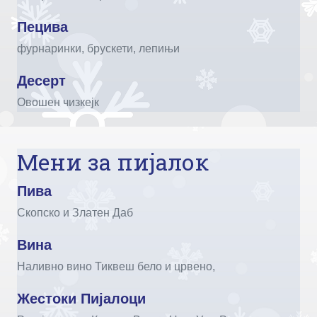
Пецива
фурнаринки, брускети, лепињи
Десерт
Овошен чизкејк
Мени за пијалок
Пива
Скопско и Златен Даб
Вина
Наливно вино Тиквеш бело и црвено,
Жестоки Пијалоци