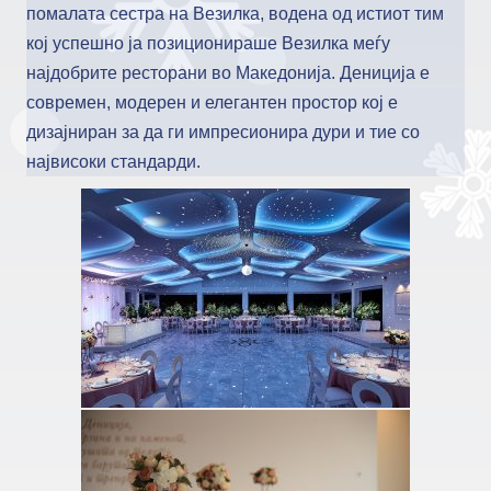
помалата сестра на Везилка, водена од истиот тим
кој успешно ја позиционираше Везилка меѓу
најдобрите ресторани во Македонија. Дениција е
современ, модерен и елегантен простор кој е
дизајниран за да ги импресионира дури и тие со
највисоки стандарди.