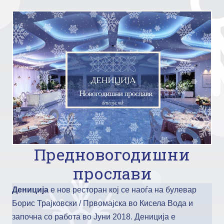
Skip
to
content
Предновогодишни
прослави
Дениција
е нов ресторан кој се наоѓа на булевар
Борис Трајковски / Првомајска во Кисела Вода и
започна со работа во Јуни 2018. Дениција е