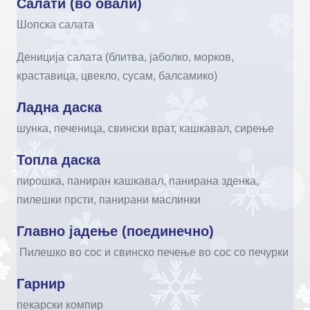
Салати (во овали)
Шопска салата
Дениција салата (блитва, јаболко, морков,
краставица, цвекло, сусам, балсамико)
Ладна даска
шунка, печеница, свински врат, кашкавал, сирење
Топла даска
пирошка, паниран кашкавал, панирана зденка,
пилешки прсти, панирани маслинки
Главно јадење (поединечно)
Пилешко во сос и свинско печење во сос со печурки
Гарнир
пекарски компир